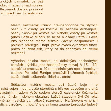
orických pamiatok. Je tiež
okých Tatier, v nadmorskej
Kežmarok dostalo práva od
 už pred tým tu jestvovalo
Mesto Kežmarok vzniklo pravdepodobne zo štyroch
osád - z osady pri kostole sv. Michala Archanjela,
osady Sasov pri kostole sv. Alžbety, osady pri kostole
(dnes Bazilike Minor) sv. Kríža a osady Petra - Pavla
Ako slobodné mesto získalo viaceré hospodárske i
politické privilégiá - napr. právo dvoch výročných trhov,
právo používať erb, ktorý sa do dnešných dní veľmi
nezmenil.
Výhodná poloha mesta pri dôležitých obchodných
cestách urýchlila jeho hospodársky rozvoj. V 15. - 19.
storočí tu pracovalo 40 remeselníckych spoločenstiev -
cechov. Po celej Európe preslávili Kežmarok farbiari,
stolári, tkáči, súkenníci, ihlári a zlatníci.
Súčasťou histórie mesta boli časté boje - v
inásť vojen - jedna vyše storočná s blízkou Levočou a druhá
 vlastným hradom Vyše sedem storočí existencie Kežmarku
čnúc románskym slohom obsahuje každý stavebný štýl Od roku
sené za mestskú pamiatkovú rezerváciu. Na Slovensku je ich
dícia výročných trhov. V lete sa koná známe Európske ľudové