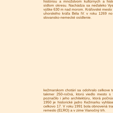
históriou a množstvom kultúrnych a hist
sídlom okresu. Nachádza sa neďaleko Vys
výške 630 m nad morom. Kráľovské mesto 
uhorského kráľa Béla IV. v roku 1269 no
slovansko-nemecké osídlenie.
kežmarskom chotári sa odohralo celkove tr
takmer 250-ročná, ktorú viedlo mesto s
poznačilo i jeho architektúru, ktorá po
1950 je historické jadro Kežmarku vyhlá
celkovo 17. V roku 1991 bola obnovená tra
remeslo (EĽRO) a v zime Vianočný trh.