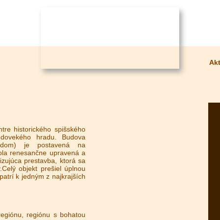
Akt
re historického spišského
redovekého hradu. Budova
 dom) je postavená na
bola renesančne upravená a
izujúca prestavba, ktorá sa
.Celý objekt prešiel úplnou
atrí k jedným z najkrajších
regiónu, regiónu s bohatou