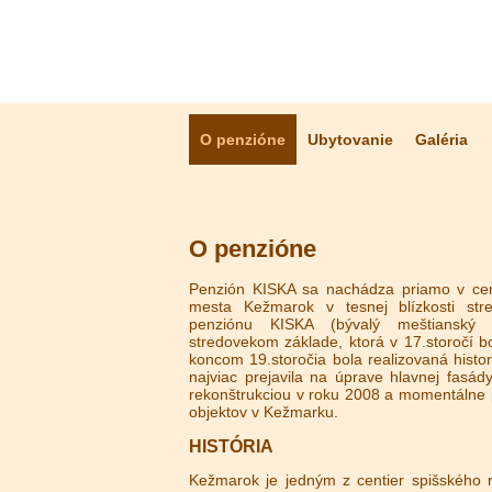
O penzióne
Ubytovanie
Galéria
O penzióne
Penzión KISKA sa nachádza priamo v cent
mesta Kežmarok v tesnej blízkosti st
penziónu KISKA (bývalý meštianský
stredovekom základe, ktorá v 17.storočí 
koncom 19.storočia bola realizovaná histor
najviac prejavila na úprave hlavnej fasády
rekonštrukciou v roku 2008 a momentálne p
objektov v Kežmarku.
HISTÓRIA
Kežmarok je jedným z centier spišského 